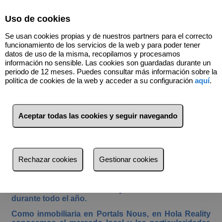
Select Language
▼
Uso de cookies
640816932
Se usan cookies propias y de nuestros partners para el correcto
funcionamiento de los servicios de la web y para poder tener
datos de uso de la misma, recopilamos y procesamos
información no sensible. Las cookies son guardadas durante un
Inmobiliaria en
Portals Nous
periodo de 12 meses. Puedes consultar más información sobre la
política de cookies de la web y acceder a su configuración
aquí
.
|
Vivir en Portals Nous: una de las
Aceptar todas las cookies y seguir navegando
zonas más valoradas de Calvià
Portals Nous es una de las zonas más demandadas
del municipio de Calvià por su ubicación, su entorno
y su calidad de vida. A pocos minutos de Palma y
Rechazar cookies
Gestionar cookies
con acceso directo a otras áreas del suroeste de
Mallorca, se ha consolidado como una opción ideal
para quienes buscan vivir en una zona bien
conectada, con servicios y un entorno cuidado
durante todo el año.
Como inmobiliaria en Portals Nous, en Hola Reality